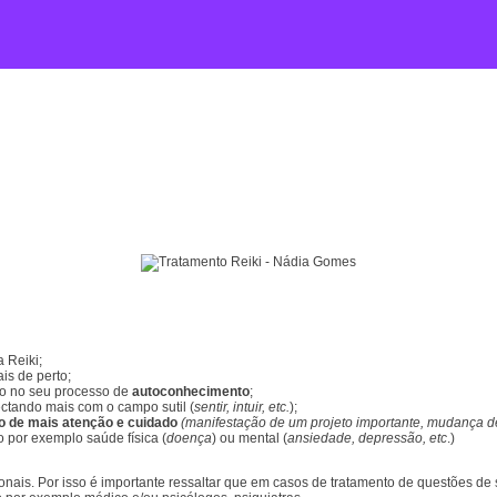
 Reiki;
is de perto;
do no seu processo de
autoconhecimento
;
ctando mais com o campo sutil (
sentir, intuir, etc.
);
o de mais atenção e cuidado
(manifestação de um projeto importante, mudança de
 por exemplo saúde física (
doença
) ou mental (
ansiedade, depressão, etc
.)
onais. Por isso é importante ressaltar que em casos de tratamento de questões d