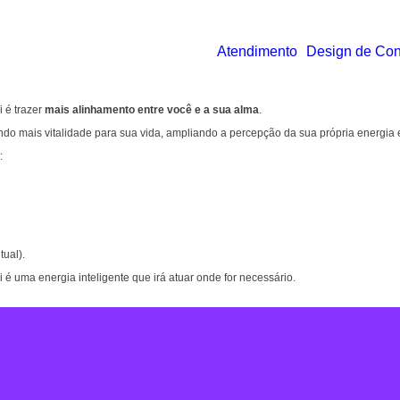
Atendimento
Design de Co
i é trazer
mais alinhamento entre você e a sua alma
.
zendo mais vitalidade para sua vida, ampliando a percepção da sua própria energia 
:
tual).
i é uma energia inteligente que irá atuar onde for necessário.