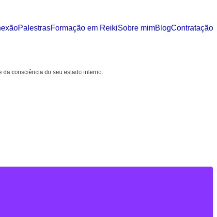
nexão
Palestras
Formação em Reiki
Sobre mim
Blog
Contratação
e da consciência do seu estado interno.