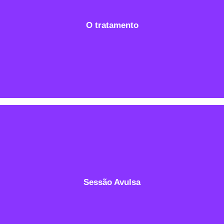
• 10 sessões, 2 meses
• 45min a 1h cada sessão
• Presencial ou online
O tratamento
Agendar sessão
• Duração de 45min a 1h cada sessão
• Presencial ou online
Sessão Avulsa
Agendar sessão